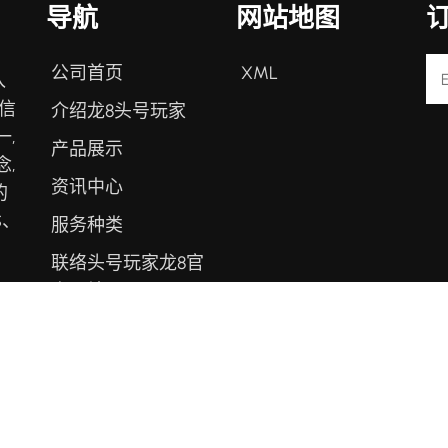
导航
网站地图
公司首页
XML
入
信
介绍龙8头号玩家
,
产品展示
,
资讯中心
的
S、
服务种类
联络头号玩家龙8官
方网站
Copyright ©
龙8登录入口
.