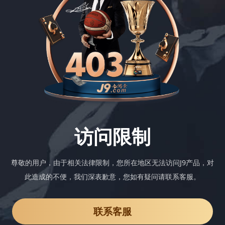
访问限制
尊敬的用户，由于相关法律限制，您所在地区无法访问J9产品，对
此造成的不便，我们深表歉意，您如有疑问请联系客服。
联系客服