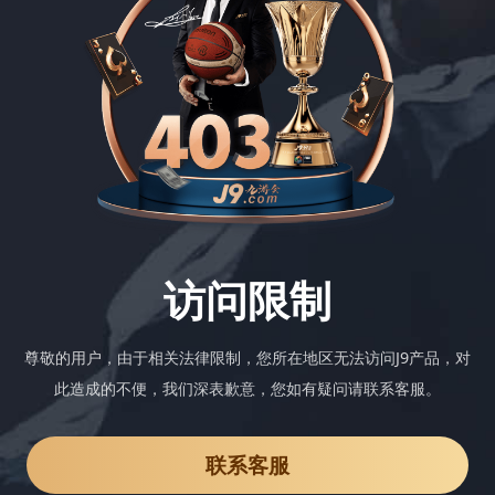
访问限制
尊敬的用户，由于相关法律限制，您所在地区无法访问J9产品，对
此造成的不便，我们深表歉意，您如有疑问请联系客服。
联系客服