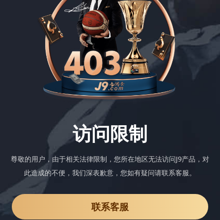
访问限制
尊敬的用户，由于相关法律限制，您所在地区无法访问J9产品，对
此造成的不便，我们深表歉意，您如有疑问请联系客服。
联系客服