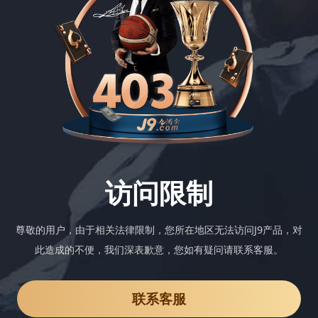
访问限制
尊敬的用户，由于相关法律限制，您所在地区无法访问J9产品，对
此造成的不便，我们深表歉意，您如有疑问请联系客服。
联系客服